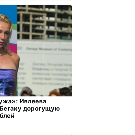
мужа»: Ивлеева
 Бегаку дорогущую
ублей