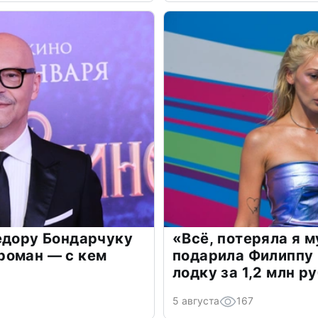
едору Бондарчуку
«Всё, потеряла я 
роман — с кем
подарила Филиппу
лодку за 1,2 млн р
5 августа
167