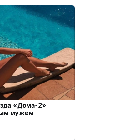
везда «Дома-2»
дым мужем