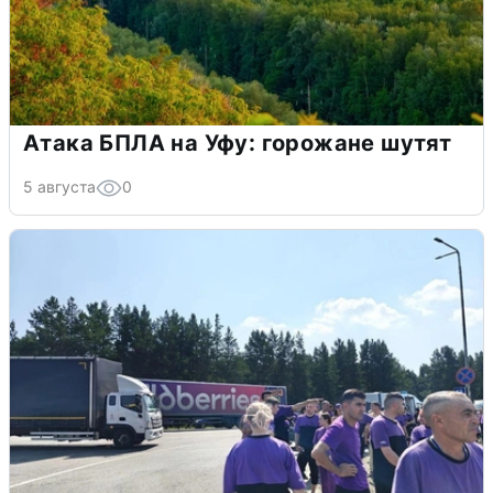
Атака БПЛА на Уфу: горожане шутят
5 августа
0