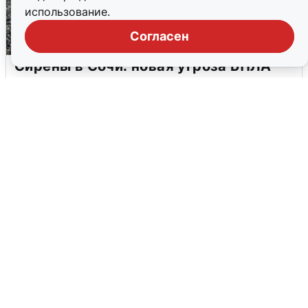
использование.
Согласен
Сирены в Сочи: новая угроза БПЛА
6 августа
0