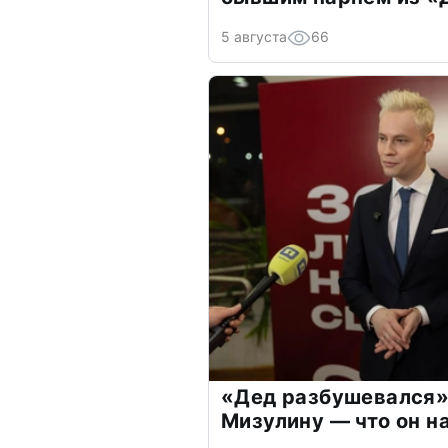
5 августа
66
«Дед разбушевался»
Мизулину — что он н