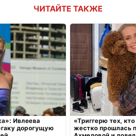
ЧИТАЙТЕ ТАКЖЕ
жа»: Ивлеева
«Триггерю тех, кто
егаку дорогущую
жестко прошлась п
лей
Ахмедовой и довел