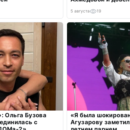
5 августа
19
: Ольга Бузова
«Я была шокирова
оединилась с
Агузарову заметил
«ДОМа-2»
летнем парнем