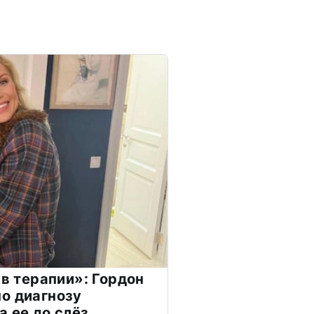
 в терапии»: Гордон
о диагнозу
а ее до слёз