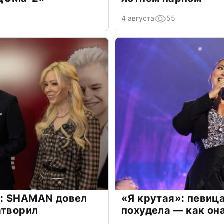
4 августа
55
: SHAMAN довел
«Я крутая»: певиц
атворил
похудела — как он