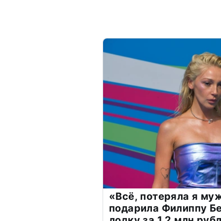
«Всё, потеряла я му
подарила Филиппу Б
лодку за 1,2 млн руб