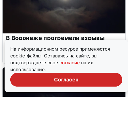
В Воронеже прогремели взрывы
после сигнала тревоги
На информационном ресурсе применяются
cookie-файлы. Оставаясь на сайте, вы
5 августа
0
подтверждаете свое
согласие
на их
использование.
Согласен