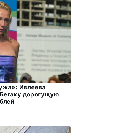
мужа»: Ивлеева
 Бегаку дорогущую
ублей