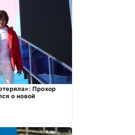
отеряла»: Прохор
ся о новой