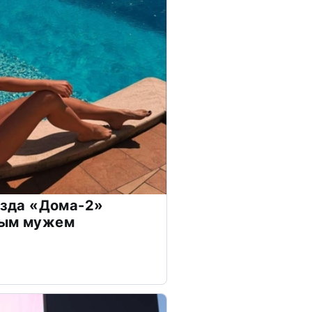
везда «Дома-2»
дым мужем