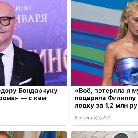
едору Бондарчуку
«Всё, потеряла я 
роман — с кем
подарила Филиппу
лодку за 1,2 млн р
5 августа
227