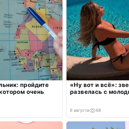
льник: пройдите
«Ну вот и всё»: з
 котором очень
развелась с моло
6 августа
68