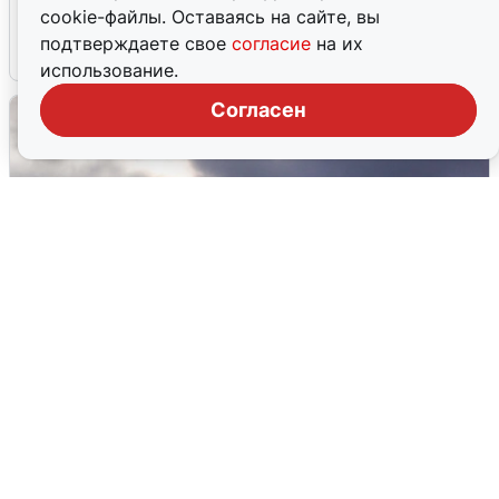
области прибывает
cookie-файлы. Оставаясь на сайте, вы
подтверждаете свое
согласие
на их
4 августа
0
использование.
Согласен
Над ХМАО впервые сбили
беспилотники