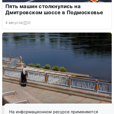
Пять машин столкнулись на
Дмитровском шоссе в Подмосковье
4 августа
0
В Туре вода убывает, на других реках
На информационном ресурсе применяются