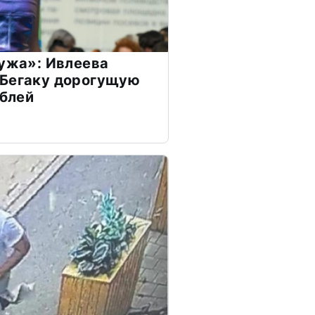
мужа»: Ивлеева
 Бегаку дорогущую
ублей