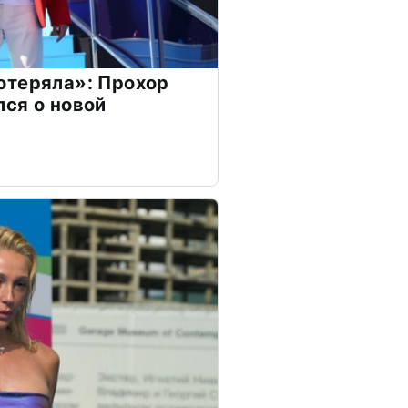
отеряла»: Прохор
ся о новой