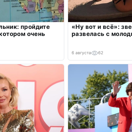
льник: пройдите
«Ну вот и всё»: з
 котором очень
развелась с моло
6 августа
62