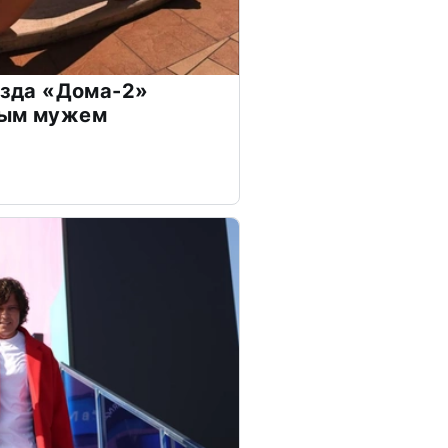
везда «Дома-2»
дым мужем