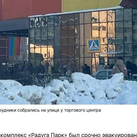
удники собрались на улице у торгового центра
 комплекс «Радуга Парк» был срочно эвакуирова