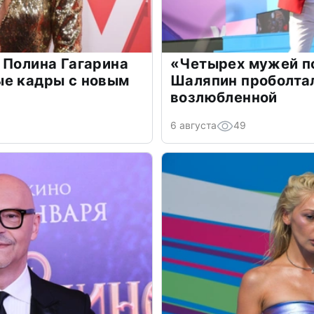
 Полина Гагарина
«Четырех мужей п
ые кадры с новым
Шаляпин проболтал
возлюбленной
6 августа
49