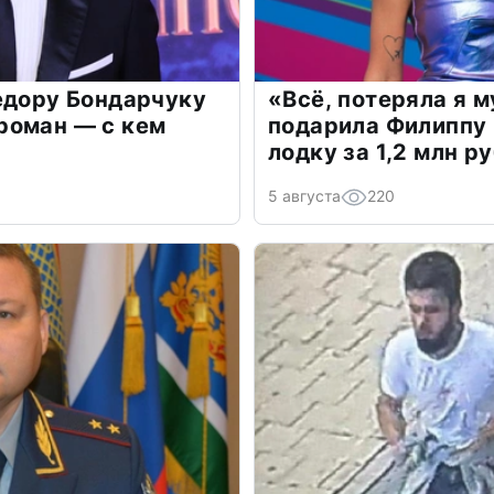
едору Бондарчуку
«Всё, потеряла я 
роман — с кем
подарила Филиппу
лодку за 1,2 млн р
5 августа
220