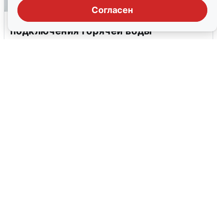
Согласен
В Архангельске перенесли сроки
подключения горячей воды
7 августа
0
Москвичи услышали грохот в небе: