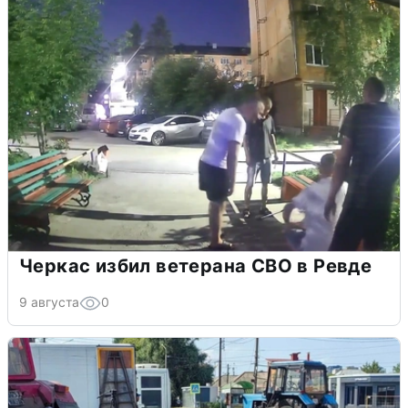
Черкас избил ветерана СВО в Ревде
9 августа
0