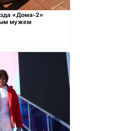
везда «Дома-2»
дым мужем