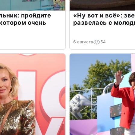
льник: пройдите
«Ну вот и всё»: з
 котором очень
развелась с моло
6 августа
54