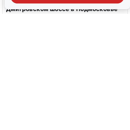
Пять машин столкнулись на
Дмитровском шоссе в Подмосковье
4 августа
0
В Туре вода убывает, на других реках
области прибывает