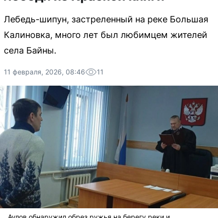
Лебедь-шипун, застреленный на реке Большая
Калиновка, много лет был любимцем жителей
села Байны.
11 февраля, 2026, 08:46
11
Аулов обнаружил обрез ружья на берегу реки и