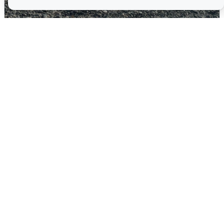
Сирены в Сочи: новая угроза БПЛА
6 августа
0