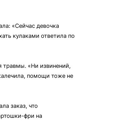
ла: «Сейчас девочка
хать кулаками ответила по
я травмы. «Ни извинений,
окалечила, помощи тоже не
ла заказ, что
артошки-фри на