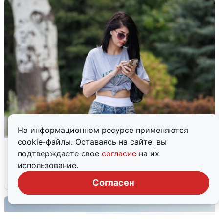
На информационном ресурсе применяются
cookie-файлы. Оставаясь на сайте, вы
Волгоградцы остались без
подтверждаете свое
согласие
на их
мобильного интернета
использование.
6 августа
0
Согласен