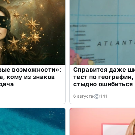
овые возможности»:
Справится даже шк
а, кому из знаков
тест по географии,
дача
стыдно ошибиться
6 августа
141