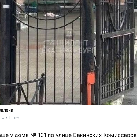
овлена
г» / T.me
аше у дома № 101 по улице Бакинских Комиссаро