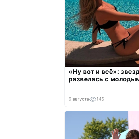
«Ну вот и всё»: зве
развелась с молоды
6 августа
146