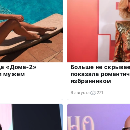
зда «Дома-2»
Больше не скрывае
м мужем
показала романти
избранником
6 августа
271