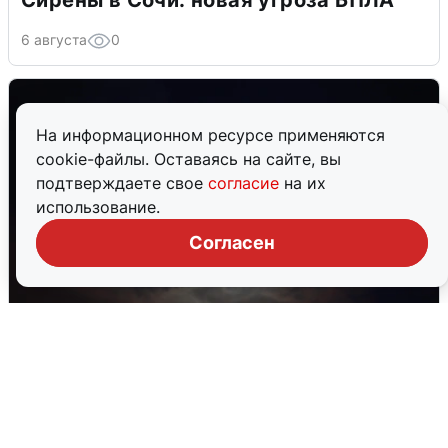
Сирены в Сочи: новая угроза БПЛА
6 августа
0
На информационном ресурсе применяются
cookie-файлы. Оставаясь на сайте, вы
подтверждаете свое
согласие
на их
использование.
Согласен
В Воронеже прогремели взрывы
после сигнала тревоги
5 августа
0