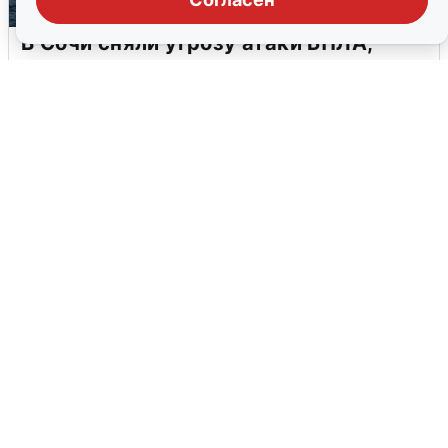
В Сочи сняли угрозу атаки БПЛА,
аэропорт закрыт
6 августа
0