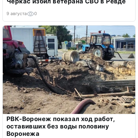
Черкас избил ветерана СВО в Ревде
9 августа
0
РВК-Воронеж показал ход работ,
оставивших без воды половину
Воронежа