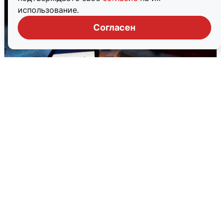
использование.
Согласен
Ночью в Самарской области завыли
сирены
8 августа
0