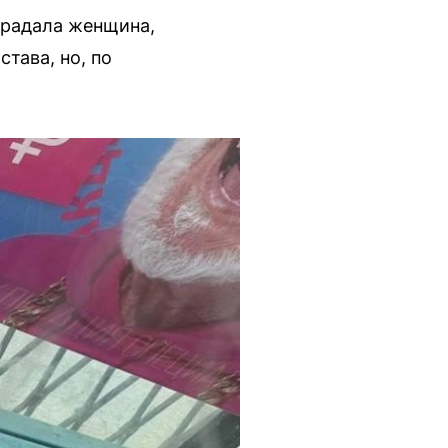
традала женщина,
тава, но, по