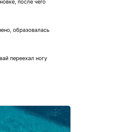
овке, после чего
нено, образовалась
вай переехал ногу