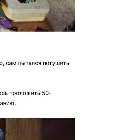
о, сам пытался потушить
ось проложить 50-
данию.