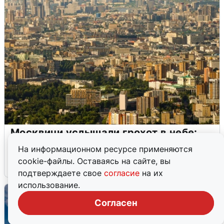
Москвичи услышали грохот в небе:
подробности
На информационном ресурсе применяются
cookie-файлы. Оставаясь на сайте, вы
7 августа
0
подтверждаете свое
согласие
на их
использование.
Согласен