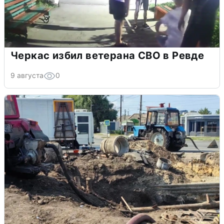
Черкас избил ветерана СВО в Ревде
9 августа
0