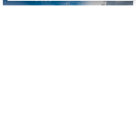
МЧС ответило на сообщения о
грохоте в Москве
7 августа
0