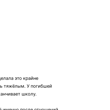
делала это крайне
сь тяжёлым. У погибшей
канчивает школу.
её именно после отношений