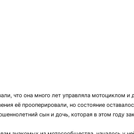
али, что она много лет управляла мотоциклом и 
вения её прооперировали, но состояние оставало
ршеннолетний сын и дочь, которая в этом году за
овам знакомых из мотосообщества, началось у н