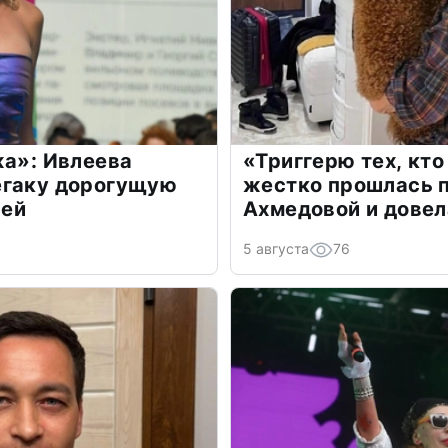
жа»: Ивлеева
«Триггерю тех, кто
егаку дорогущую
жестко прошлась п
лей
Ахмедовой и довел
5 августа
76