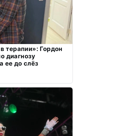
 в терапии»: Гордон
о диагнозу
а ее до слёз