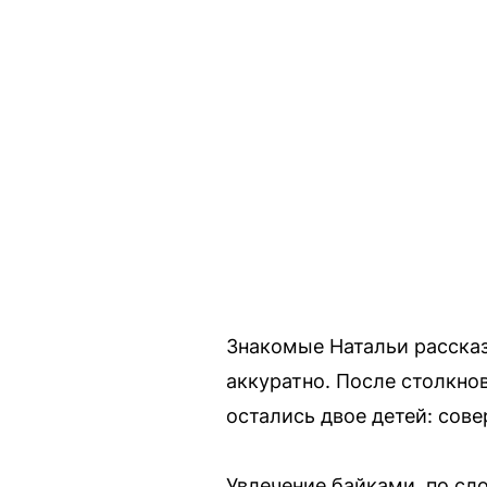
Знакомые Натальи рассказ
аккуратно. После столкно
остались двое детей: сове
Увлечение байками, по сл