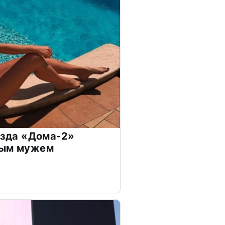
везда «Дома-2»
дым мужем