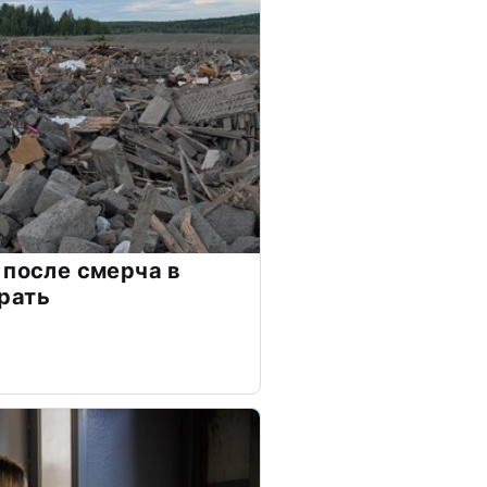
 после смерча в
рать