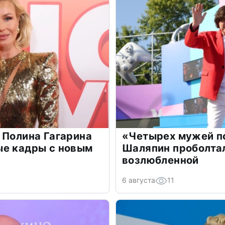
 Полина Гагарина
«Четырех мужей п
ые кадры с новым
Шаляпин проболтал
возлюбленной
6 августа
11