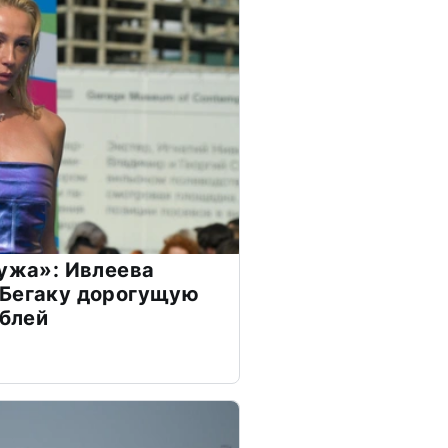
мужа»: Ивлеева
 Бегаку дорогущую
ублей