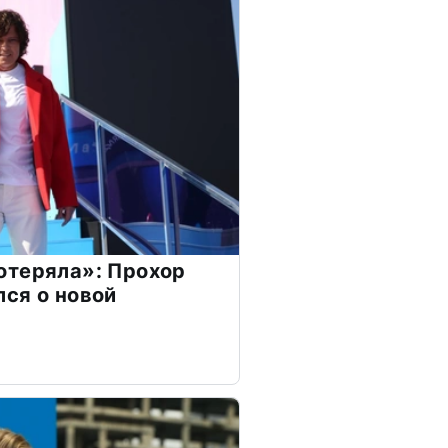
отеряла»: Прохор
ся о новой