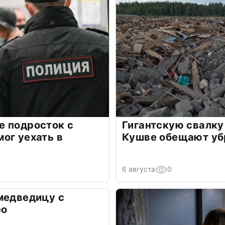
е подросток с
Гигантскую свалку
ог уехать в
Кушве обещают уб
6 августа
0
медведицу с
ео