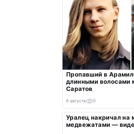
Пропавший в Арамил
длинными волосами м
Саратов
6 августа
0
Уралец накричал на 
медвежатами — вид