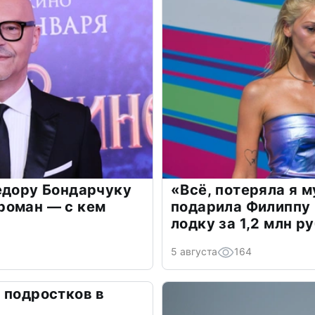
едору Бондарчуку
«Всё, потеряла я 
роман — с кем
подарила Филиппу
лодку за 1,2 млн р
5 августа
164
 подростков в