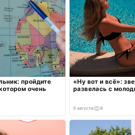
льник: пройдите
«Ну вот и всё»: з
 котором очень
развелась с моло
6 августа
8