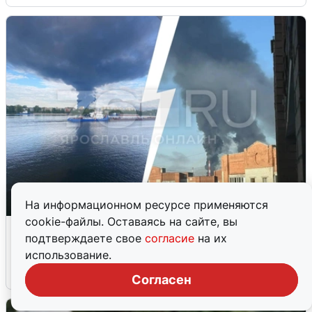
На информационном ресурсе применяются
cookie-файлы. Оставаясь на сайте, вы
Ночная атака БПЛА на Ярославль:
подтверждаете свое
согласие
на их
попадания и последствия
использование.
6 августа
0
Согласен