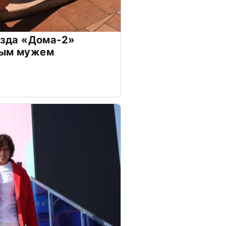
везда «Дома-2»
дым мужем