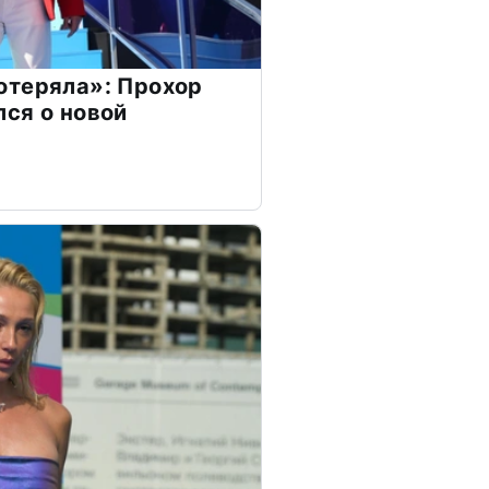
отеряла»: Прохор
ся о новой