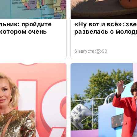
льник: пройдите
«Ну вот и всё»: з
 котором очень
развелась с моло
6 августа
90