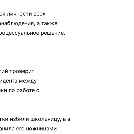
ся личности всех
онаблюдения, а также
процессуальное решение.
тий проверит
цидента между
ки по работе с
тки избили школьницу, а в
анила его ножницами.