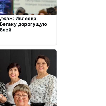
мужа»: Ивлеева
 Бегаку дорогущую
ублей