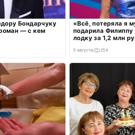
едору Бондарчуку
«Всё, потеряла я 
роман — с кем
подарила Филиппу
лодку за 1,2 млн р
5 августа
254