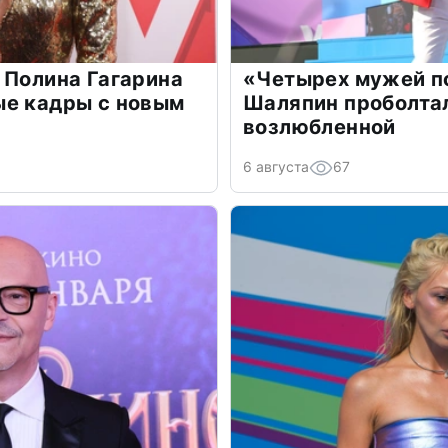
 Полина Гагарина
«Четырех мужей п
ые кадры с новым
Шаляпин проболтал
возлюбленной
6 августа
67