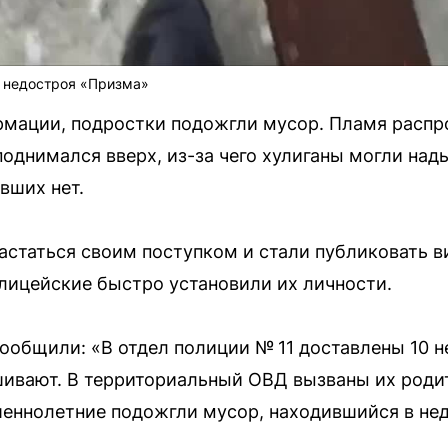
и недостроя «Призма»
рмации, подростки подожгли мусор. Пламя распр
однимался вверх, из-за чего хулиганы могли над
вших нет.
статься своим поступком и стали публиковать в
олицейские быстро установили их личности.
ообщили: «В отдел полиции № 11 доставлены 10 
шивают. В территориальный ОВД вызваны их роди
шеннолетние подожгли мусор, находившийся в не