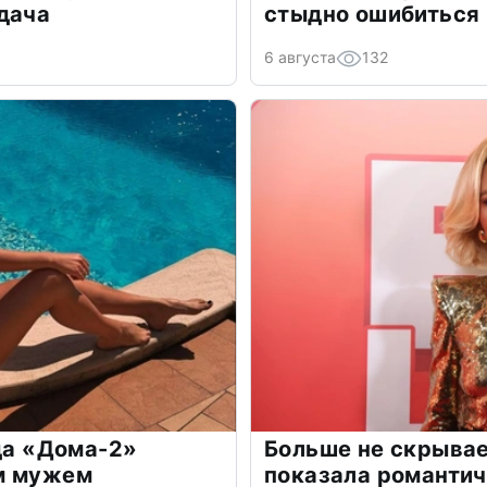
дача
стыдно ошибиться
6 августа
132
зда «Дома-2»
Больше не скрывае
м мужем
показала романти