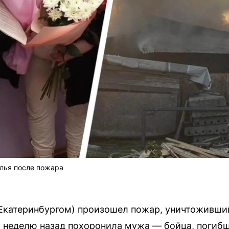
илья после пожара
 Екатеринбургом) произошел пожар, уничтоживши
а неделю назад похоронила мужа — бойца, погибш