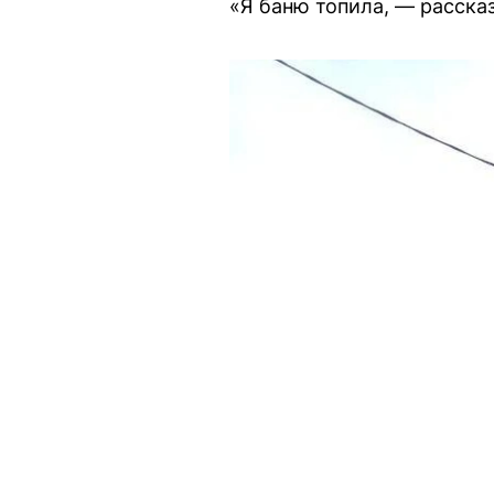
«Я баню топила, — рассказ