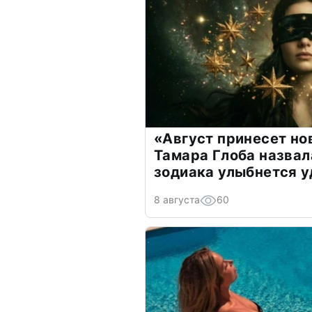
«Август принесет н
Тамара Глоба назвал
зодиака улыбнется у
8 августа
60