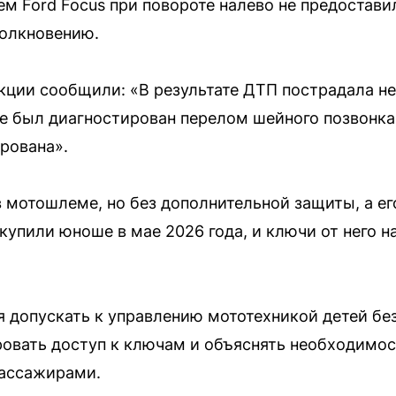
ем Ford Focus при повороте налево не предостав
толкновению.
кции сообщили: «В результате ДТП пострадала н
ее был диагностирован перелом шейного позвонка
рована».
 мотошлеме, но без дополнительной защиты, а ег
купили юноше в мае 2026 года, и ключи от него 
 допускать к управлению мототехникой детей без
овать доступ к ключам и объяснять необходимос
пассажирами.