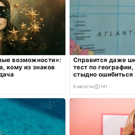
овые возможности»:
Справится даже шк
а, кому из знаков
тест по географии,
дача
стыдно ошибиться
6 августа
141