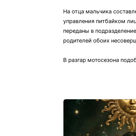
На отца мальчика составле
управления питбайком лиц
переданы в подразделение
родителей обоих несоверш
В разгар мотосезона подо