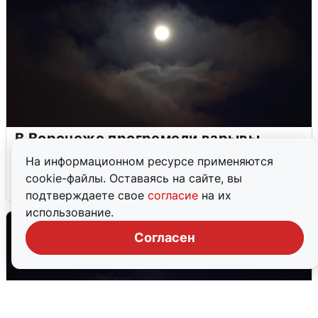
В Воронеже прогремели взрывы
после сигнала тревоги
На информационном ресурсе применяются
cookie-файлы. Оставаясь на сайте, вы
5 августа
0
подтверждаете свое
согласие
на их
использование.
Согласен