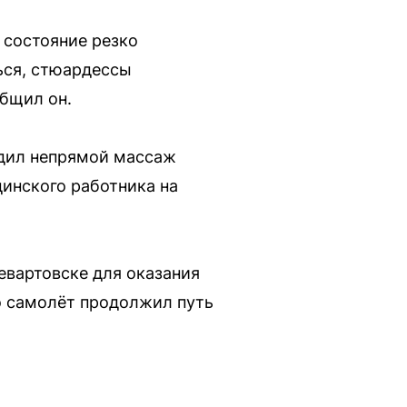
 состояние резко
ься, стюардессы
общил он.
одил непрямой массаж
цинского работника на
евартовске для оказания
о самолёт продолжил путь