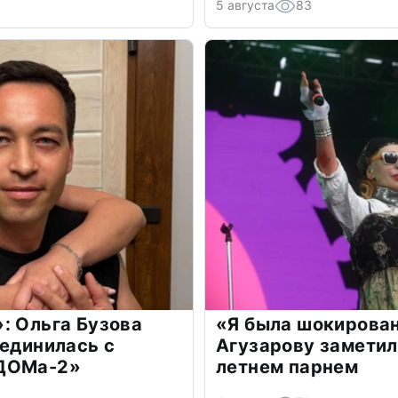
5 августа
83
: Ольга Бузова
«Я была шокирова
оединилась с
Агузарову заметил
«ДОМа-2»
летнем парнем