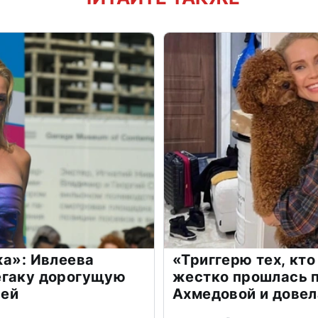
жа»: Ивлеева
«Триггерю тех, кто
егаку дорогущую
жестко прошлась п
лей
Ахмедовой и довел