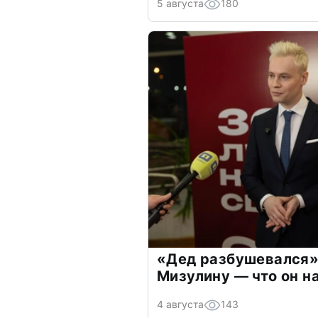
5 августа
180
«Дед разбушевался»
Мизулину — что он н
4 августа
143