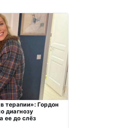
 в терапии»: Гордон
о диагнозу
а ее до слёз