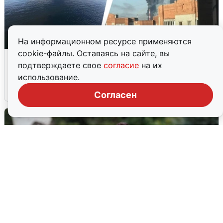
На информационном ресурсе применяются
cookie-файлы. Оставаясь на сайте, вы
Ночная атака БПЛА на Ярославль:
подтверждаете свое
согласие
на их
попадания и последствия
использование.
6 августа
0
Согласен