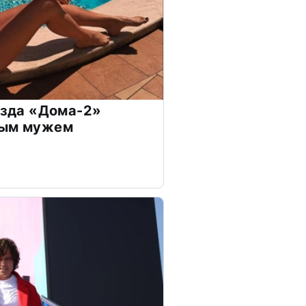
везда «Дома-2»
дым мужем