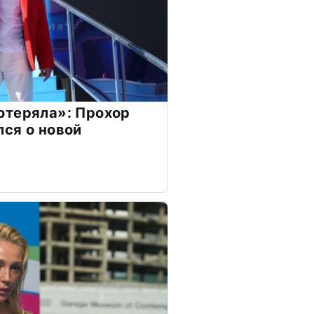
отеряла»: Прохор
ся о новой