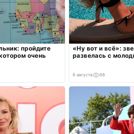
льник: пройдите
«Ну вот и всё»: з
 котором очень
развелась с моло
6 августа
68