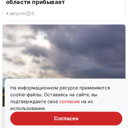
области прибывает
4 августа
0
На информационном ресурсе применяются
cookie-файлы. Оставаясь на сайте, вы
подтверждаете свое
согласие
на их
использование.
Над ХМАО впервые сбили
беспилотники
Согласен