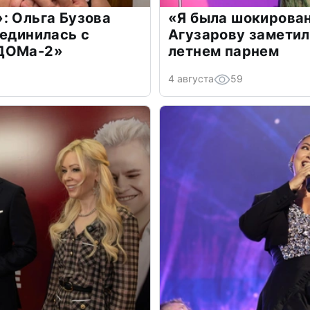
: Ольга Бузова
«Я была шокирова
оединилась с
Агузарову заметил
«ДОМа-2»
летнем парнем
4 августа
59