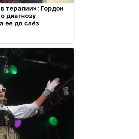
 в терапии»: Гордон
о диагнозу
а ее до слёз