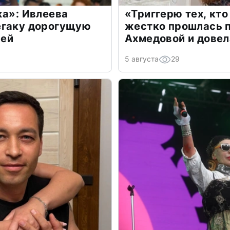
жа»: Ивлеева
«Триггерю тех, кто
егаку дорогущую
жестко прошлась п
лей
Ахмедовой и довел
5 августа
29