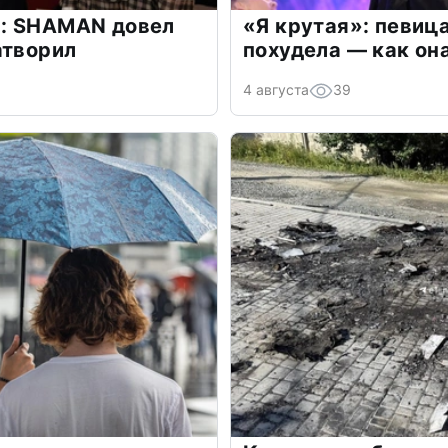
: SHAMAN довел
«Я крутая»: певиц
атворил
похудела — как он
4 августа
39