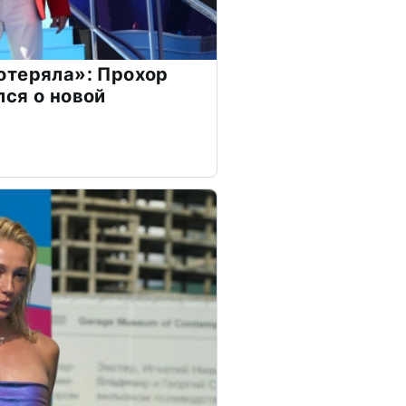
отеряла»: Прохор
ся о новой