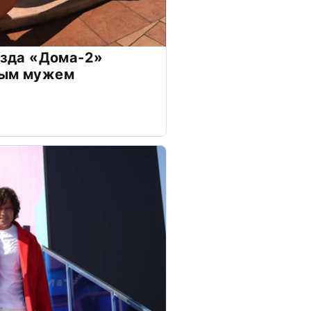
везда «Дома-2»
дым мужем