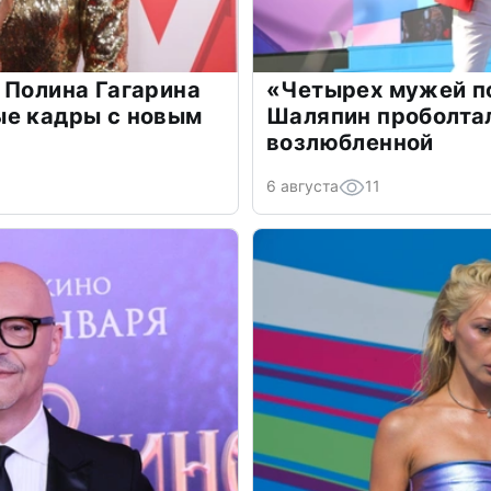
 Полина Гагарина
«Четырех мужей п
ые кадры с новым
Шаляпин проболтал
возлюбленной
6 августа
11