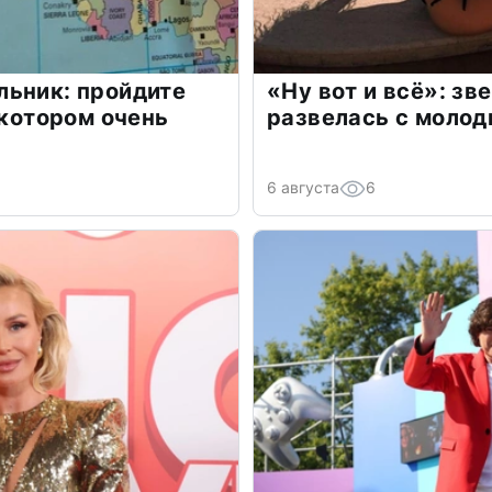
льник: пройдите
«Ну вот и всё»: з
 котором очень
развелась с моло
6 августа
6