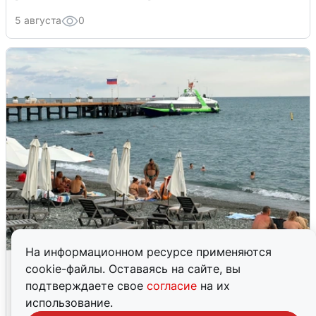
5 августа
0
На информационном ресурсе применяются
Жители и туристы Сочи рассказали
cookie-файлы. Оставаясь на сайте, вы
об атаке БПЛА 5 августа
подтверждаете свое
согласие
на их
использование.
5 августа
0