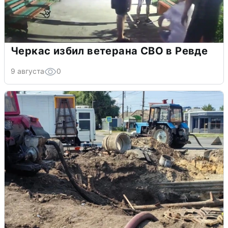
Черкас избил ветерана СВО в Ревде
9 августа
0