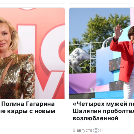
 Полина Гагарина
«Четырех мужей п
ые кадры с новым
Шаляпин проболтал
возлюбленной
6 августа
11