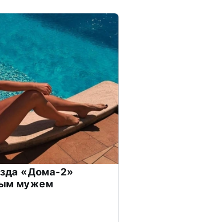
везда «Дома-2»
дым мужем