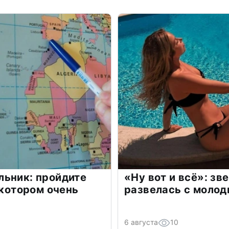
льник: пройдите
«Ну вот и всё»: з
 котором очень
развелась с моло
6 августа
10