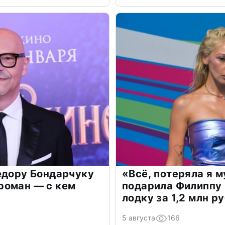
едору Бондарчуку
«Всё, потеряла я 
роман — с кем
подарила Филиппу
лодку за 1,2 млн р
5 августа
166