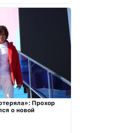
отеряла»: Прохор
ся о новой