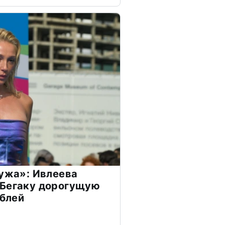
мужа»: Ивлеева
 Бегаку дорогущую
ублей