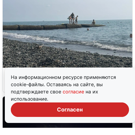
Сирены в Сочи: новая угроза БПЛА
На информационном ресурсе применяются
cookie-файлы. Оставаясь на сайте, вы
6 августа
0
подтверждаете свое
согласие
на их
использование.
Согласен