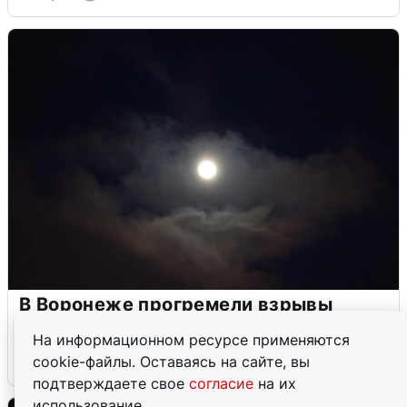
В Воронеже прогремели взрывы
после сигнала тревоги
На информационном ресурсе применяются
cookie-файлы. Оставаясь на сайте, вы
5 августа
0
подтверждаете свое
согласие
на их
использование.