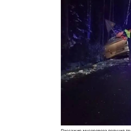
Пассажир мусоровоза получил тра