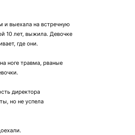
м и выехала на встречную
ой 10 лет, выжила. Девочке
вает, где они.
 на ноге травма, рваные
евочки.
ость директора
ты, но не успела
доехали.