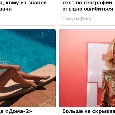
а, кому из знаков
тест по географии,
дача
стыдно ошибиться
6 августа
167
зда «Дома-2»
Больше не скрывае