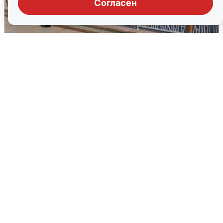
Согласен
В Туре вода убывает, на других реках
области прибывает
4 августа
0