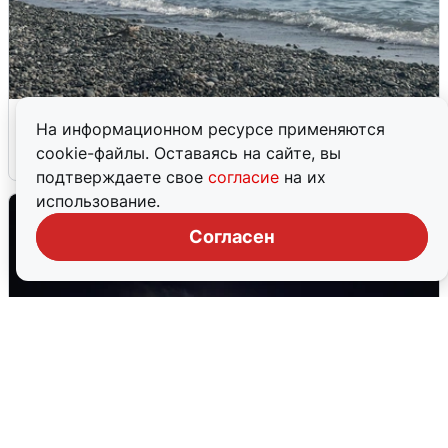
Сирены в Сочи: новая угроза БПЛА
На информационном ресурсе применяются
cookie-файлы. Оставаясь на сайте, вы
6 августа
0
подтверждаете свое
согласие
на их
использование.
Согласен