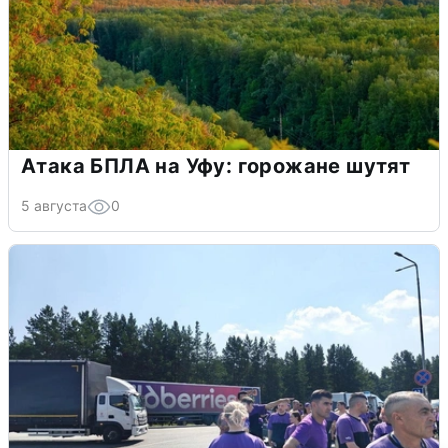
Атака БПЛА на Уфу: горожане шутят
5 августа
0