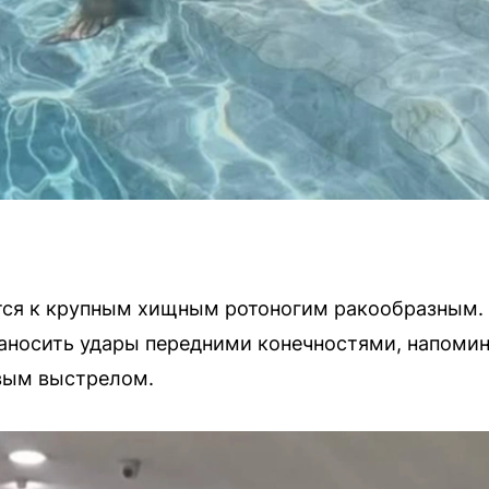
тся к крупным хищным ротоногим ракообразным.
 наносить удары передними конечностями, напом
евым выстрелом.