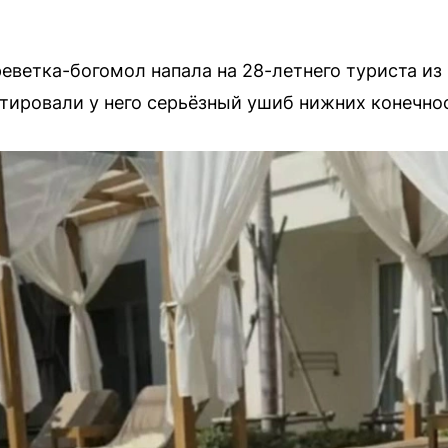
реветка-богомол напала на 28-летнего туриста из
тировали у него серьёзный ушиб нижних конечно