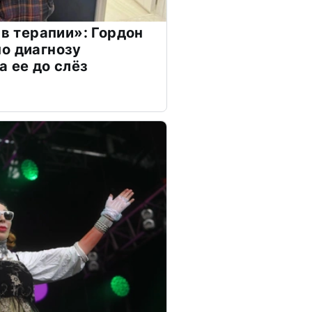
 в терапии»: Гордон
о диагнозу
а ее до слёз