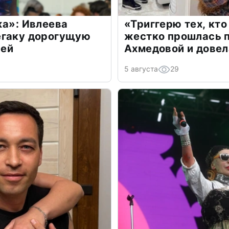
жа»: Ивлеева
«Триггерю тех, кто
егаку дорогущую
жестко прошлась п
лей
Ахмедовой и довел
5 августа
29