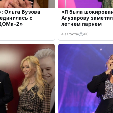
: Ольга Бузова
«Я была шокирова
оединилась с
Агузарову заметил
«ДОМа-2»
летнем парнем
4 августа
60