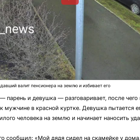
адавший валит пенсионера на землю и избивает его
 — парень и девушка — разговаривает, после чег
к мужчине в красной куртке. Девушка пытается ег
илого человека на землю и начинает наносить уд
о сообщил: «Мой дядя сидел на скамейке у дома