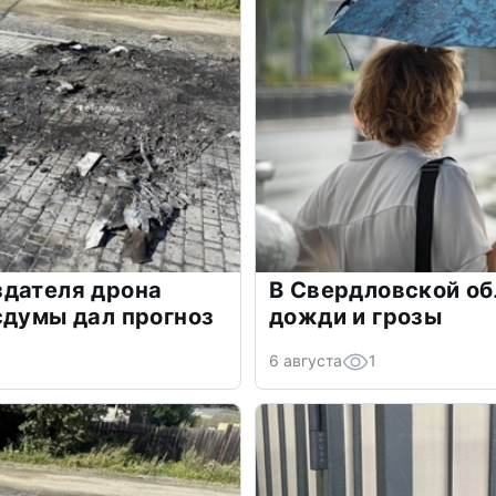
здателя дрона
В Свердловской о
сдумы дал прогноз
дожди и грозы
6 августа
1