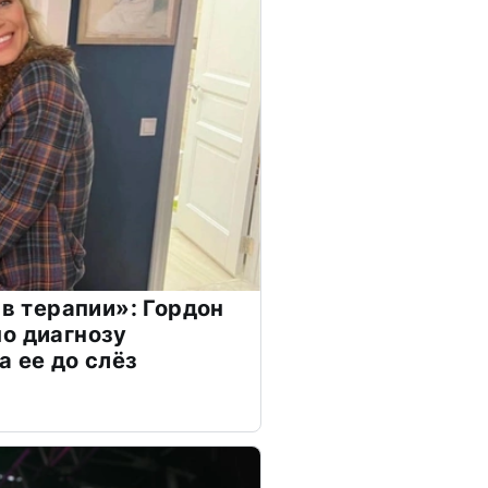
 в терапии»: Гордон
о диагнозу
а ее до слёз