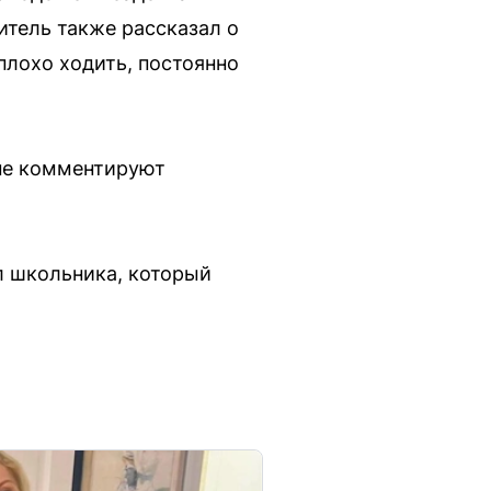
витель также рассказал о
плохо ходить, постоянно
 не комментируют
л школьника, который