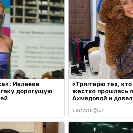
жа»: Ивлеева
«Триггерю тех, кто
егаку дорогущую
жестко прошлась п
лей
Ахмедовой и довел
5 августа
37