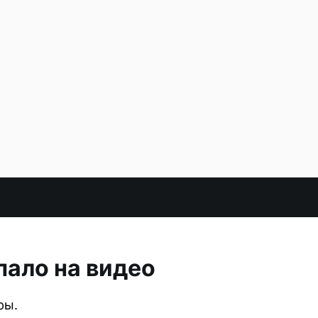
пало на видео
ры.