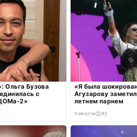
: Ольга Бузова
«Я была шокирова
оединилась с
Агузарову заметил
«ДОМа-2»
летнем парнем
4 августа
62