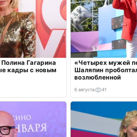
 Полина Гагарина
«Четырех мужей п
ые кадры с новым
Шаляпин проболтал
возлюбленной
6 августа
41