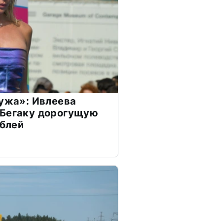
мужа»: Ивлеева
 Бегаку дорогущую
ублей