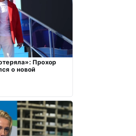
отеряла»: Прохор
ся о новой