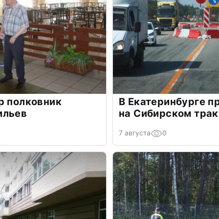
р полковник
В Екатеринбурге п
ильев
на Сибирском трак
7 августа
0