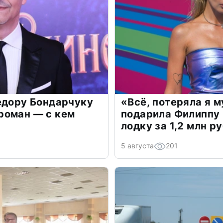
едору Бондарчуку
«Всё, потеряла я 
роман — с кем
подарила Филиппу
лодку за 1,2 млн р
5 августа
201