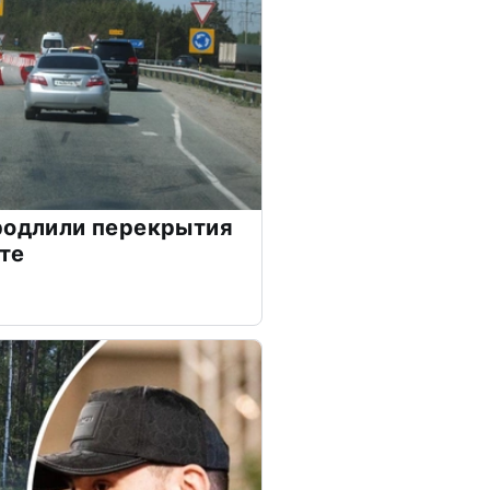
родлили перекрытия
те