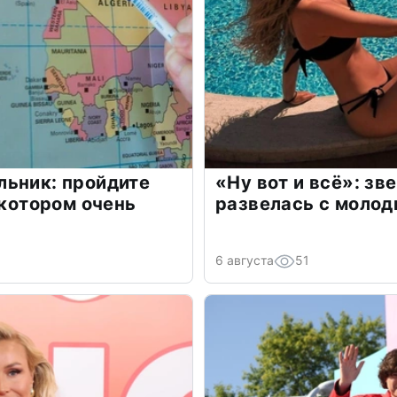
льник: пройдите
«Ну вот и всё»: з
 котором очень
развелась с моло
6 августа
51