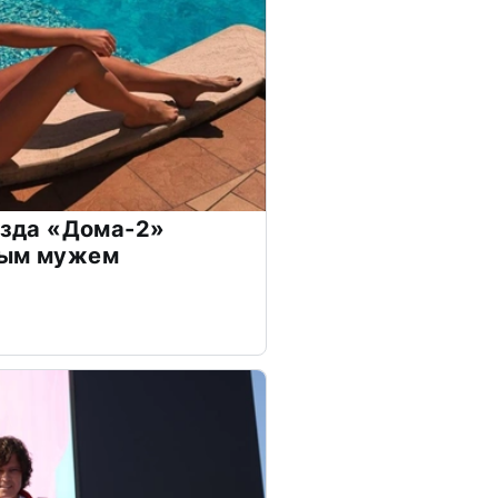
везда «Дома-2»
дым мужем