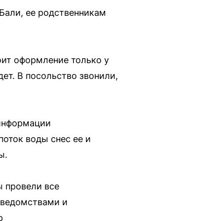
Бали, ее родственникам
оит оформление только у
ет. В посольство звонили,
 информации
поток воды снес ее и
ы.
ы провели все
 ведомствами и
р