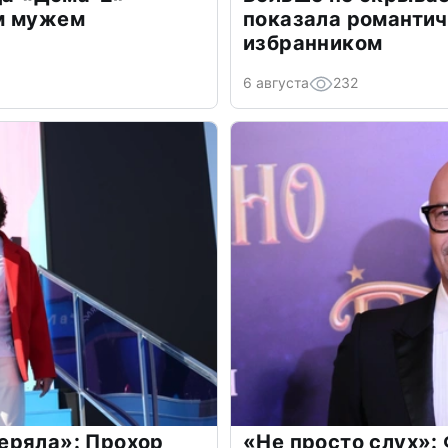
м мужем
показала романти
избранником
6 августа
232
еряла»: Прохор
«Не просто слух»: