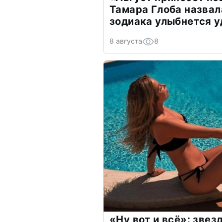
Тамара Глоба назвал
зодиака улыбнется у
8 августа
8
«Ну вот и всё»: зве