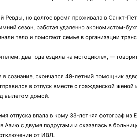
й Ревды, но долгое время проживала в Санкт-Пет
зимний сезон, работая удаленно экономистом-бухг
знали тело и помогают семье в организации тран
телем, два года ездила на мотоцикле», — говори
я в сознание, скончался 49-летний помощник адв
тправился в отпуск вместе с гражданской женой 
ед вылетом домой.
емя отпуска впала в кому 33-летняя фотограф из 
в Азию с двумя подругами и оказалась в больнице
отключении от ИВЛ.