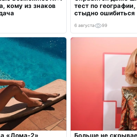
а, кому из знаков
тест по географии,
дача
стыдно ошибиться
6 августа
99
зда «Дома-2»
Больше не скрывае