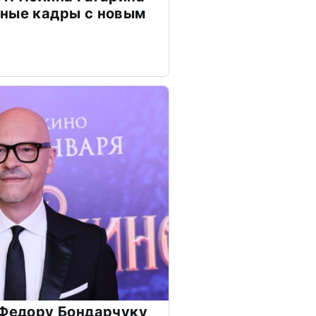
чные кадры с новым
 Федору Бондарчуку